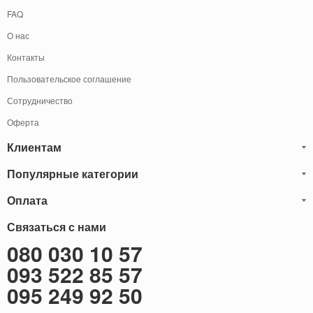
FAQ
О нас
Контакты
Пользовательское соглашение
Сотрудничество
Оферта
Клиентам
Популярные категории
Блог
Обмен и Возврат
Оплата
Мужские кожаные сумки
Оплата и доставка
Саквояжи
Оплату товаров можно
Связаться с нами
осуществить
Гарантия
следующими способами:
Рюкзаки мужские кожаные
080 030 10 57
Наличными
Карта сайта
Мужские кожаные кошельки
093 522 85 57
Наложенный платёж (Оплата при получение)
Через терминал (Только самовывоз)
Бонусы
Мужские клатчи
095 249 92 50
Оплата на расчетный счет ФОП 2-ая группа (без НДС)
Доставка за границу
Женские сумки