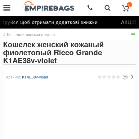
0
труйся щоб отримати додаткові знижки
АКЦІЯ д
Кошельки женские кожаные
Кошелек женский кожаный
фиолетовый Ricco Grande
K1AE38v-violet
0
Артикул:
K1AE38v-violet