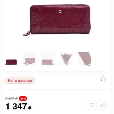
Нет в наличии
2 199
₴
-39%
1 347
₴