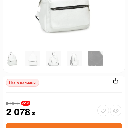
Нет в наличии
3 081
₴
-33%
2 078
₴