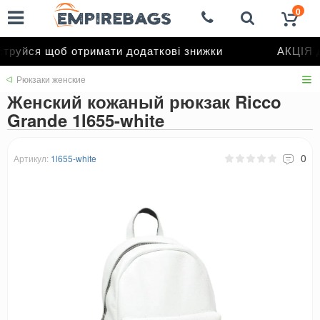
0
руйся щоб отримати додаткові знижки
АКЦІЯ д
Рюкзаки женские
Женский кожаный рюкзак Ricco
Grande 1l655-white
0
Артикул:
1l655-white