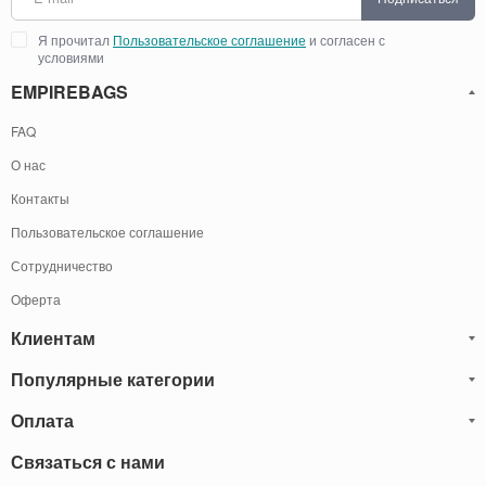
Я прочитал
Пользовательское соглашение
и согласен с
условиями
EMPIREBAGS
FAQ
О нас
Контакты
Пользовательское соглашение
Сотрудничество
Оферта
Клиентам
Популярные категории
Блог
Обмен и Возврат
Оплата
Мужские кожаные сумки
Оплата и доставка
Саквояжи
Оплату товаров можно
Связаться с нами
осуществить
Гарантия
следующими способами:
Рюкзаки мужские кожаные