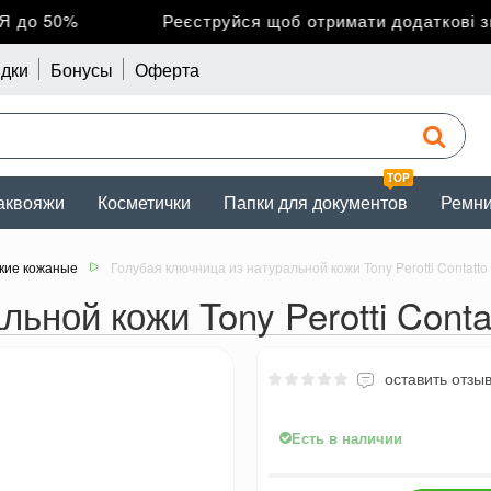
до 50%
Реєструйся щоб отримати додаткові зни
дки
Бонусы
Оферта
TOP
аквояжи
Косметички
Папки для документов
Ремн
кие кожаные
Голубая ключница из натуральной кожи Tony Perotti Contatto
ьной кожи Tony Perotti Conta
оставить отзы
Есть в наличии