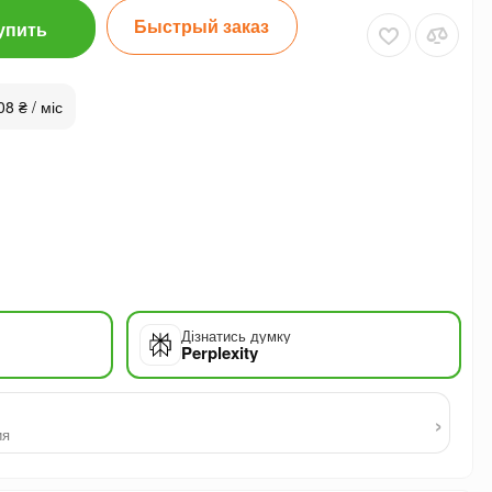
Быстрый заказ
упить
08 ₴ / міс
Дізнатись думку
Perplexity
›
ия