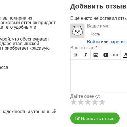
Добавить отзыв
o
выполнена из
Ещё никто не оставил отз
ранжевый оттенок придаёт
Ваше имя:
ет его удобным и
рой, что обеспечивает
Войти
или
зарегис
одаря итальянской
Ваш отзыв:
*
м приобретает красивую





асса
Дайте оценку:
, надёжность и утончённый
Написать отзыв