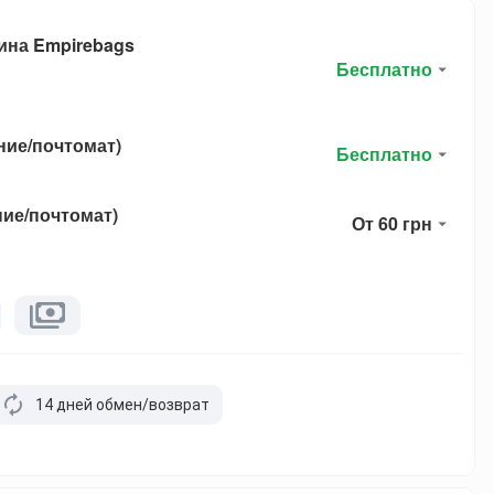
ина Empirebags
Бесплатно
ние/почтомат)
Бесплатно
ние/почтомат)
От 60 грн
14 дней обмен/возврат