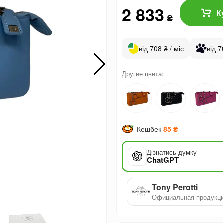
2 833
К
₴
від 708 ₴ / міс
від 7
Другие цвета:
Кешбек
85 ₴
Дізнатись думку
ChatGPT
Tony Perotti
Официальная продукц