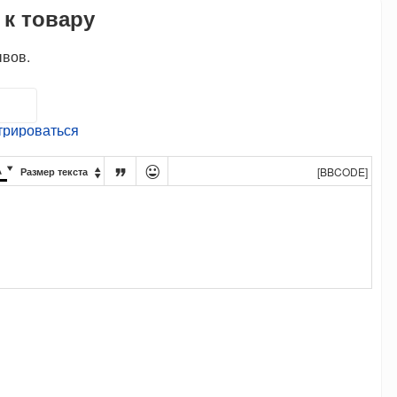
 к товару
ывов.
трироваться




[BBCODE]
Размер текста
