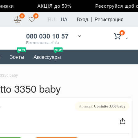
жки
АКЦІЯ до 50%
Реєструйся щоб отри
0
0
RU
UA
Вход
Регистрация
0
080 030 10 57
Безкоштовна лінія
NEW
NEW
и
Зонты
Аксессуары
 3350 baby
tto 3350 baby
в
Артикул:
Contatto 3350 baby