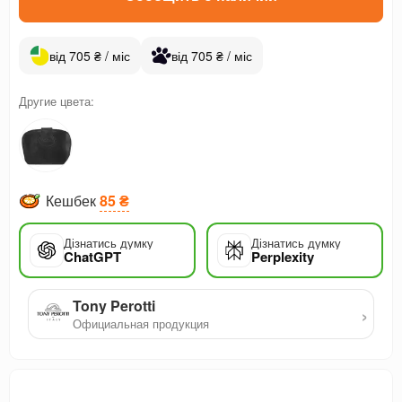
від 705 ₴ / міс
від 705 ₴ / міс
Другие цвета:
Кешбек
85 ₴
Дізнатись думку
Дізнатись думку
ChatGPT
Perplexity
Tony Perotti
›
Официальная продукция