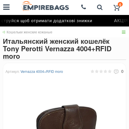
0
труйся щоб отримати додаткові знижки
АКЦІЯ 
Кошельки женские кожаные
Итальянский женский кошелёк
Tony Perotti Vernazza 4004+RFID
moro
0
Артикул:
Vernazza 4004+RFID moro