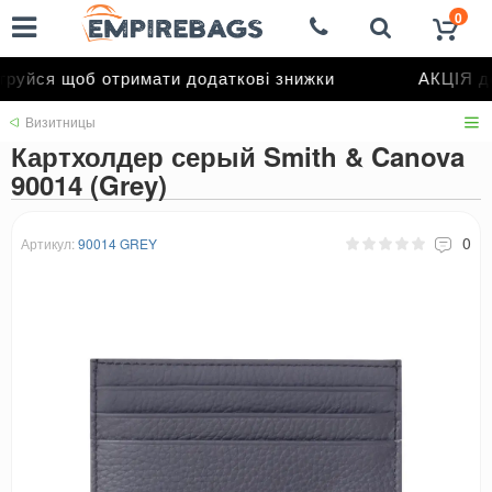
0
уйся щоб отримати додаткові знижки
АКЦІЯ до
Визитницы
Картхолдер серый Smith & Canova
90014 (Grey)
0
Артикул:
90014 GREY