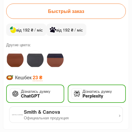
Быстрый заказ
від 192 ₴ / міс
від 192 ₴ / міс
Другие цвета:
Кешбек
23 ₴
Дізнатись думку
Дізнатись думку
ChatGPT
Perplexity
Smith & Canova
›
Официальная продукция