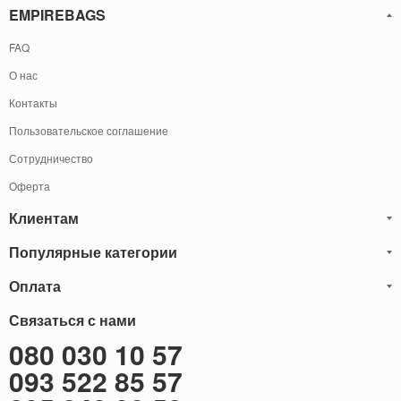
EMPIREBAGS
FAQ
О нас
Контакты
Пользовательское соглашение
Сотрудничество
Оферта
Клиентам
Популярные категории
Блог
Обмен и Возврат
Оплата
Мужские кожаные сумки
Оплата и доставка
Саквояжи
Оплату товаров можно
Связаться с нами
осуществить
Гарантия
следующими способами:
Рюкзаки мужские кожаные
080 030 10 57
Наличными
Карта сайта
Мужские кожаные кошельки
093 522 85 57
Наложенный платёж (Оплата при получение)
Через терминал (Только самовывоз)
Бонусы
Мужские клатчи