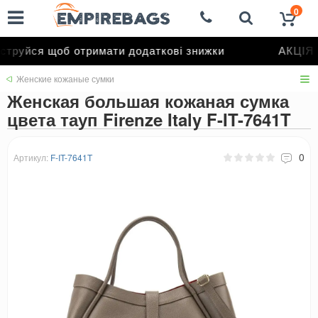
0
труйся щоб отримати додаткові знижки
АКЦІЯ д
Женские кожаные сумки
Женская большая кожаная сумка
цвета тауп Firenze Italy F-IT-7641T
0
Артикул:
F-IT-7641T