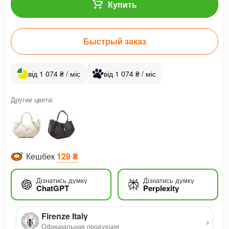
Купить
Быстрый заказ
від 1 074 ₴ / міс
від 1 074 ₴ / міс
Другие цвета:
Кешбек
129 ₴
Дізнатись думку
Дізнатись думку
ChatGPT
Perplexity
Firenze Italy
›
Официальная продукция