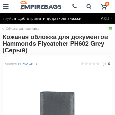
0
труйся щоб отримати додаткові знижки
АКЦІЯ д
Обложки для паспорта
Кожаная обложка для документов
Hammonds Flycatcher PH602 Grey
(Серый)
0
Артикул:
PH602 GREY