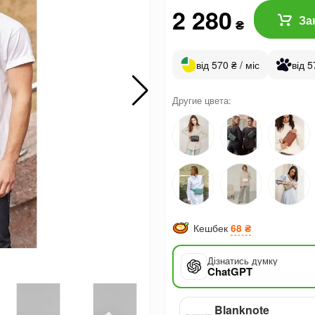
2 280
За
₴
від 570 ₴ / міс
від 5
Другие цвета:
Кешбек
68 ₴
Дізнатись думку
ChatGPT
Blanknote