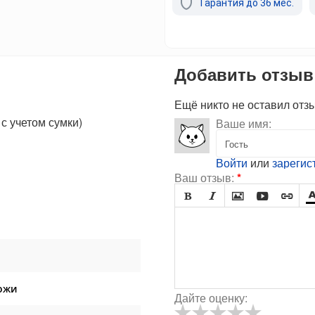
Гарантия до 36 мес.
Добавить отзыв
Ещё никто не оставил отз
с учетом сумки)
Ваше имя:
Войти
или
зарегис
Ваш отзыв:
*





ожи
Дайте оценку: