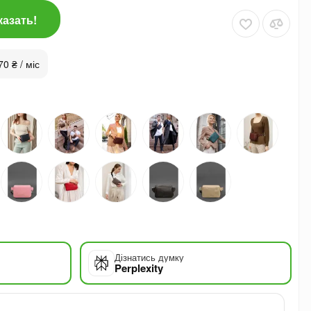
казать!
70 ₴ / міс
Дізнатись думку
Perplexity