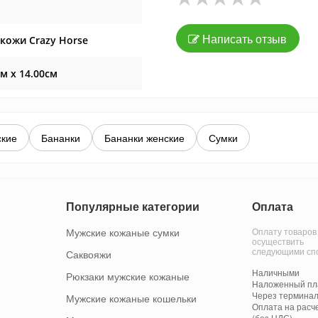
Написать отзыв
кожи Crazy Horse
см x 14.00см
ские
Бананки
Бананки женские
Сумки
Популярные категории
Оплата
Мужские кожаные сумки
Оплату товаров
осуществить
следующими сп
Саквояжи
Наличными
Рюкзаки мужские кожаные
Наложенный пла
Через терминал
Мужские кожаные кошельки
Оплата на расч
(без НДС)