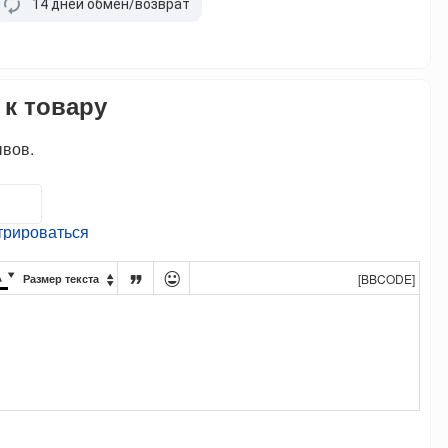
14 дней обмен/возврат
 к товару
ывов.
трироваться




[BBCODE]
Размер текста
