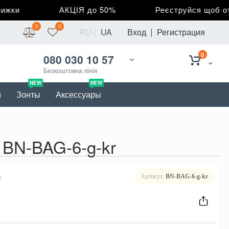
ки
АКЦІЯ до 50%
Реєструйся щоб отри
0
0
RU
UA
Вход
Регистрация
0
080 030 10 57
Безкоштовна лінія
NEW
NEW
и
Зонты
Аксессуары
 BN-BAG-6-g-kr
в
Артикул:
BN-BAG-6-g-kr