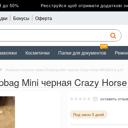
о 50%
Реєструйся щоб отримати додаткові зниж
дки
Бонусы
Оферта
TOP
аквояжи
Косметички
Папки для документов
Ремн
Кожаная поясная сумка Dropbag Mini черная Crazy Horse BN-BAG-6-g-kr
bag Mini черная Crazy Horse
оставить отзы
Под заказ 5 дней