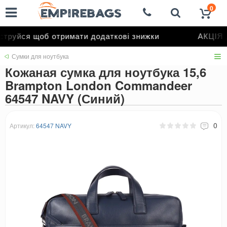
0
труйся щоб отримати додаткові знижки
АКЦІЯ д
Сумки для ноутбука
Кожаная сумка для ноутбука 15,6
Brampton London Commandeer
64547 NAVY (Синий)
0
Артикул:
64547 NAVY