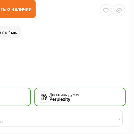
ть о наличии
97 ₴ / міс
Дізнатись думку
Perplexity
›
ия