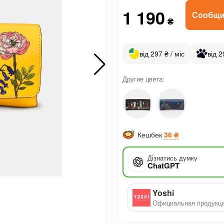
1 190
Сообщи
₴
від 297 ₴ / міс
від 2
Другие цвета:
Кешбек
36 ₴
Дізнатись думку
ChatGPT
Yoshi
Официальная продукц