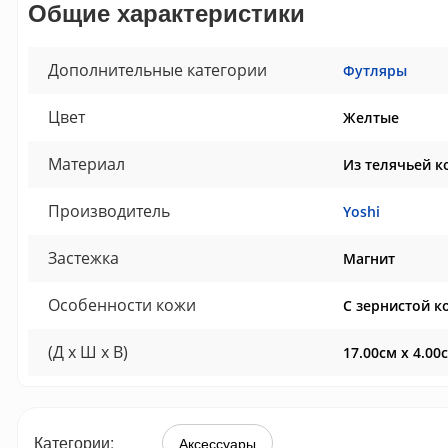
Общие характеристики
Дополнительные категории
Футляры
Цвет
Желтые
Материал
Из телячьей к
Производитель
Yoshi
Застежка
Магнит
Особенности кожи
С зернистой к
(Д x Ш x В)
17.00см x 4.00
Категории:
Аксессуары