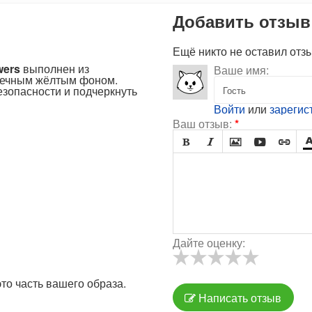
Добавить отзыв
Ещё никто не оставил отз
wers
выполнен из
Ваше имя:
лнечным жёлтым фоном.
езопасности и подчеркнуть
Войти
или
зарегис
Ваш отзыв:
*





Дайте оценку:
то часть вашего образа.
Написать отзыв