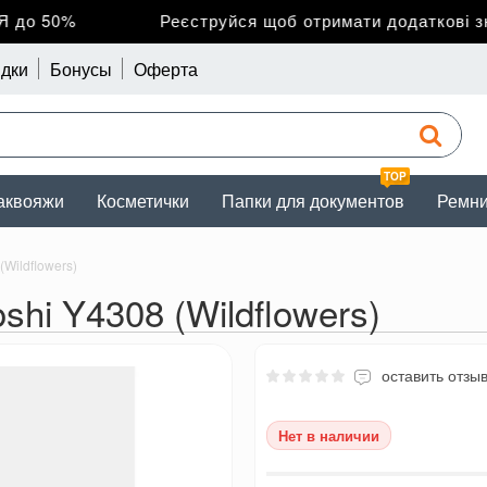
до 50%
Реєструйся щоб отримати додаткові зни
дки
Бонусы
Оферта
TOP
аквояжи
Косметички
Папки для документов
Ремн
Wildflowers)
hi Y4308 (Wildflowers)
оставить отзы
Нет в наличии