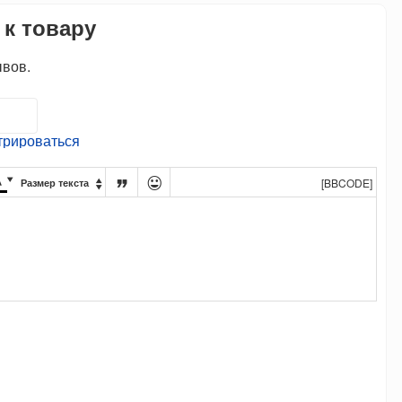
 к товару
ывов.
трироваться




[BBCODE]
Размер текста
