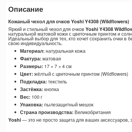
Описание
Кожаный чехол для очков Yoshi Y4308 (Wildflowers)
Яркий и стильный чехол для очков
Yoshi Y4308 Wildflo
натуральной матовой кожи с цветочным принтом и со
Идеальный выбор для тех, кто хочет сохранить очки в б
свою индивидуальность.
Материал:
натуральная кожа
Фактура:
матовая
Размеры:
17 × 7 × 4 см
Цвет:
жёлтый с цветочным принтом (Wildflowers)
Подкладка:
текстиль
Застёжка:
кнопка
Вес:
100 г
Упаковка:
пылезащитный мешок
Страна производства:
Великобритания
Yoshi
— это не просто защита для ваших аксессуаров, э