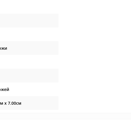
ожи
ожей
см x 7.00см