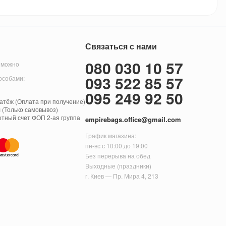
Связаться с нами
080 030 10 57
 можно
093 522 85 57
особами:
095 249 92 50
тёж (Оплата при получение)
 (Только самовывоз)
етный счет ФОП 2-ая группа
empirebags.office@gmail.com
График магазина:
пн-вс с 10:00 до 19:00
Без перерыва на обед
Выходные (праздники)
г. Киев — Пр. Мира 4, 213