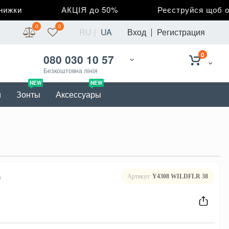
жки
АКЦІЯ до 50%
Реєструйся щоб отр
0
0
RU
UA
Вход
Регистрация
0
080 030 10 57
Безкоштовна лінія
NEW
NEW
и
Зонты
Аксессуары
в
Артикул:
Y4308 WILDFLR 38