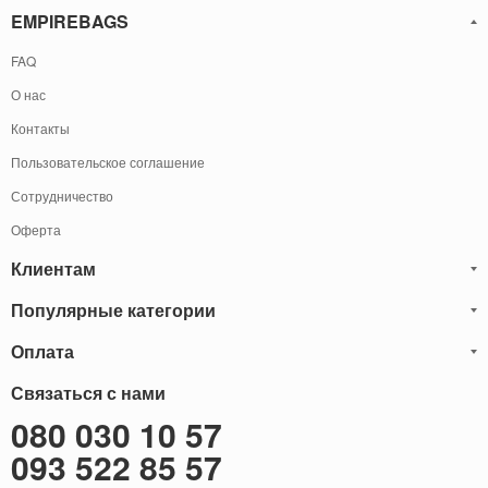
EMPIREBAGS
FAQ
О нас
Контакты
Пользовательское соглашение
Сотрудничество
Оферта
Клиентам
Популярные категории
Блог
Обмен и Возврат
Оплата
Мужские кожаные сумки
Оплата и доставка
Саквояжи
Оплату товаров можно
Связаться с нами
осуществить
Гарантия
следующими способами:
Рюкзаки мужские кожаные
080 030 10 57
Наличными
Карта сайта
Мужские кожаные кошельки
093 522 85 57
Наложенный платёж (Оплата при получение)
Через терминал (Только самовывоз)
Бонусы
Мужские клатчи