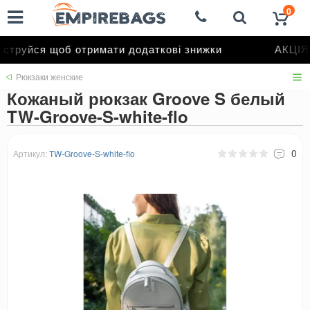
0
труйся щоб отримати додаткові знижки
АКЦІЯ 
Рюкзаки женские
Кожаный рюкзак Groove S белый
TW-Groove-S-white-flo
0
Артикул:
TW-Groove-S-white-flo