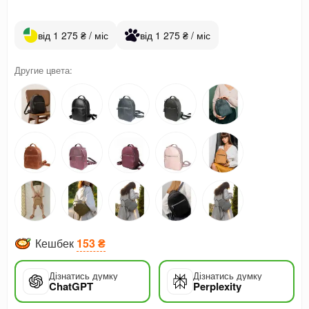
від 1 275 ₴ / міс
від 1 275 ₴ / міс
Другие цвета:
Кешбек
153 ₴
Дізнатись думку
Дізнатись думку
ChatGPT
Perplexity