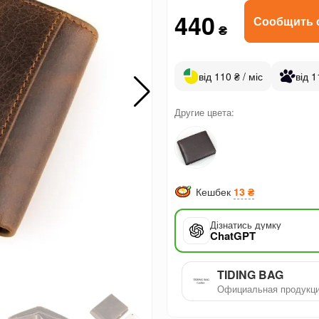
440
Сообщить 
₴
від 110 ₴ / міс
від 1
Другие цвета:
Кешбек
13 ₴
Дізнатись думку
ChatGPT
TIDING BAG
Официальная продукц