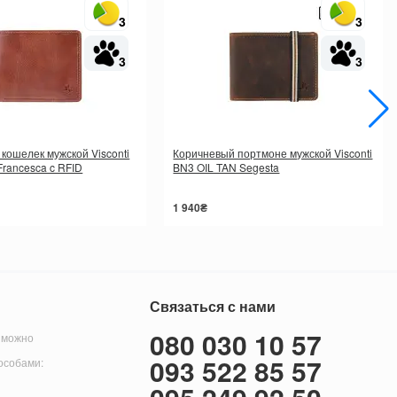
3
3
3
3
кошелек мужской Visconti
Коричневый портмоне мужской Visconti
rancesca c RFID
BN3 OIL TAN Segesta
1 940₴
Связаться с нами
080 030 10 57
 можно
093 522 85 57
особами: