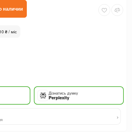
о наличии
10 ₴ / міс
Дізнатись думку
Perplexity
›
ия