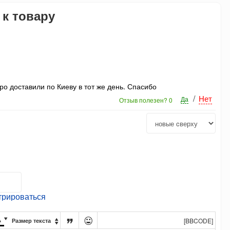
 к товару
ро доставили по Киеву в тот же день. Спасибо
/
Нет
Да
Отзыв полезен?
0
трироваться




[BBCODE]
Размер текста
