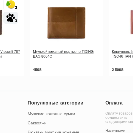
3
3
isconti 707
Мужской кожаный портмоне TIDING
Коричневый 
й
BAG 8064C
TSC46 TAN F
450₴
2 500₴
Популярные категории
Оплата
Мужские кожаные сумки
Оплату товаров
осуществить
следующими сп
Саквояжи
Наличными
Рюкзаки мужские кожаные