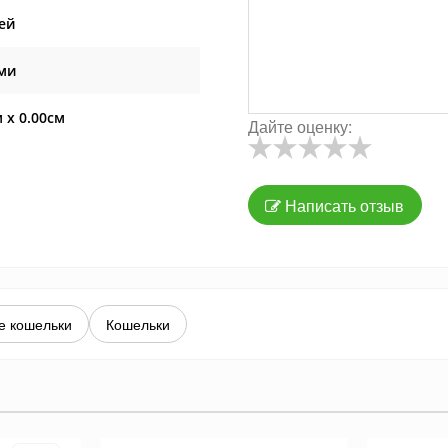
ей
ми
м x 0.00см
Дайте оценку:
Написать отзыв
е кошельки
Кошельки