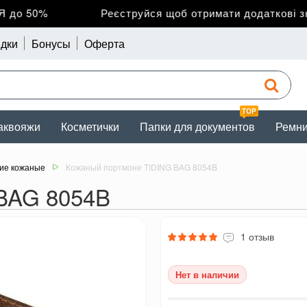
о 50%
Реєструйся щоб отримати додаткові зниж
дки
Бонусы
Оферта
TOP
аквояжи
Косметички
Папки для документов
Ремн
ие кожаные
Кожаный портмоне TIDING BAG 8054B
BAG 8054B
1 отзыв
Нет в наличии