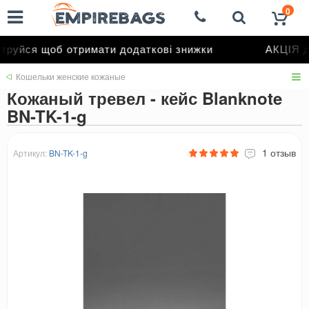
0
руйся щоб отримати додаткові знижки
АКЦІЯ до
Кошельки женские кожаные
Кожаный тревел - кейс Blanknote
BN-TK-1-g
1 отзыв
Артикул:
BN-TK-1-g