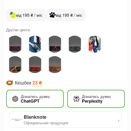
від 195 ₴ / міс
від 195 ₴ / міс
Другие цвета:
Кешбек
23 ₴
Дізнатись думку
Дізнатись думку
ChatGPT
Perplexity
Blanknote
›
Официальная продукция