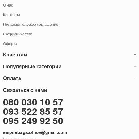
О нас
Контакты
Пользовательское соглашение
Сотрудничество
Оферта
Клиентам
Популярные категории
Блог
Обмен и Возврат
Оплата
Мужские кожаные сумки
Оплата и доставка
Саквояжи
Оплату товаров можно
Связаться с нами
осуществить
Гарантия
следующими способами:
Рюкзаки мужские кожаные
080 030 10 57
Наличными
Карта сайта
Мужские кожаные кошельки
093 522 85 57
Наложенный платёж (Оплата при получение)
Через терминал (Только самовывоз)
Бонусы
Мужские клатчи
095 249 92 50
Оплата на расчетный счет ФОП 2-ая группа (без НДС)
Доставка за границу
Женские сумки
empirebags.office@gmail.com
Женские кожаные сумки