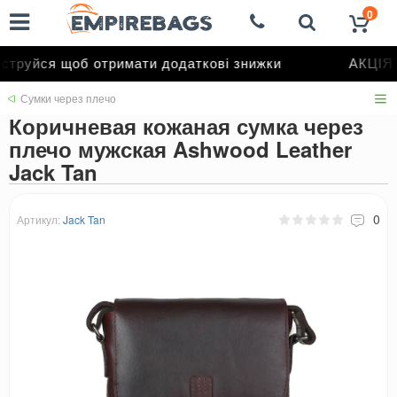
0
труйся щоб отримати додаткові знижки
АКЦІЯ д
Сумки через плечо
Коричневая кожаная сумка через
плечо мужская Ashwood Leather
Jack Tan
0
Артикул:
Jack Tan