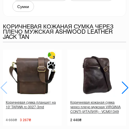
Сумки
КОРИЧНЕВАЯ КОЖАНАЯ СУМКА ЧЕРЕЗ
ПЛЕЧО МУЖСКАЯ ASHWOOD LEATHER
JACK TAN
3
3
Коричневая сумка планшет на
Коричневая кожаная сумка
10' TARWA rc-3027-3md
через плечо мужская VIRGINIA
CONTI (ИТАЛИЯ) - VCM01349
Brown
4 668₴
3 267₴
2 440₴