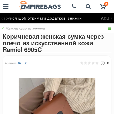
0
труйся щоб отримати додаткові знижки
АКЦІЯ 
Женские сумки из эко-кожи
Коричневая женская сумка через
плечо из искусственной кожи
Ramiel 6905C
0
Артикул:
6905C