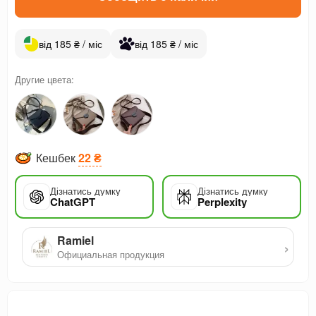
від 185 ₴ / міс
від 185 ₴ / міс
Другие цвета:
Кешбек
22 ₴
Дізнатись думку
Дізнатись думку
ChatGPT
Perplexity
Ramiel
›
Официальная продукция