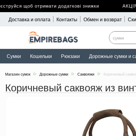
руйся щоб отримати додаткові знижки
АКЦІЯ д
Доставка и оплата
Контакты
Обмен и возврат
Ски
Сумки
Кошельки
Рюкзаки
Дорожные сумки и с
Магазин сумок
Дорожные сумки
Саквояжи
Коричневый саквоя
Коричневый саквояж из винт