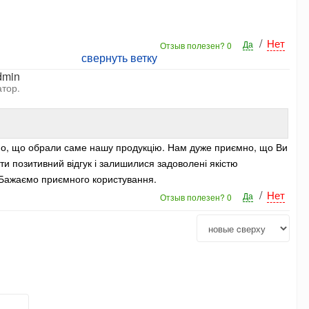
/
Нет
Да
Отзыв полезен?
0
свернуть ветку
dmin
тор.
мо, що обрали саме нашу продукцію. Нам дуже приємно, що Ви
и позитивний відгук і залишилися задоволені якістю
 Бажаємо приємного користування.
/
Нет
Да
Отзыв полезен?
0