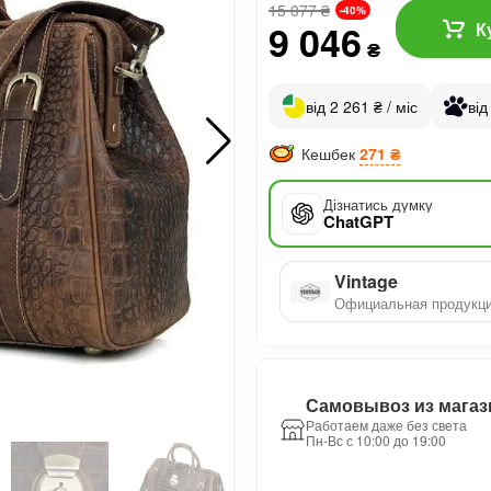
15 077
₴
-40%
9 046
К
₴
від 2 261 ₴ / міс
від
Кешбек
271 ₴
Дізнатись думку
ChatGPT
Vintage
Официальная продукц
Самовывоз из магаз
Работаем даже без света
Пн-Вс с 10:00 до 19:00