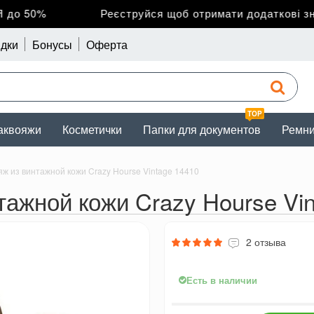
о 50%
Реєструйся щоб отримати додаткові зниж
дки
Бонусы
Оферта
TOP
аквояжи
Косметички
Папки для документов
Ремн
ж из винтажной кожи Crazy Hourse Vintage 14410
ажной кожи Crazy Hourse Vin
2 отзыва
Есть в наличии