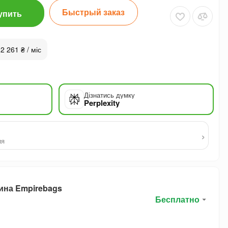
Быстрый заказ
упить
 2 261 ₴ / міс
Дізнатись думку
Perplexity
›
ия
ина Empirebags
Бесплатно