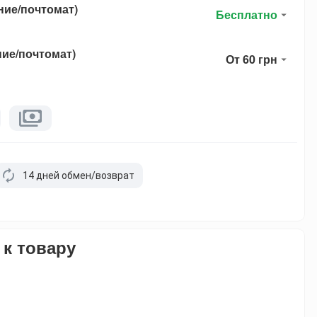
ние/почтомат)
Бесплатно
ние/почтомат)
От 60 грн
14 дней обмен/возврат
 к товару