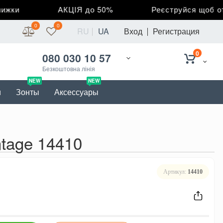
ки
АКЦІЯ до 50%
Реєструйся щоб отри
0
0
RU
UA
Вход
Регистрация
0
080 030 10 57
Безкоштовна лінія
NEW
NEW
и
Зонты
Аксессуары
tage 14410
Артикул:
14410