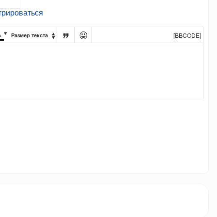
трироваться




[BBCODE]
Размер текста
