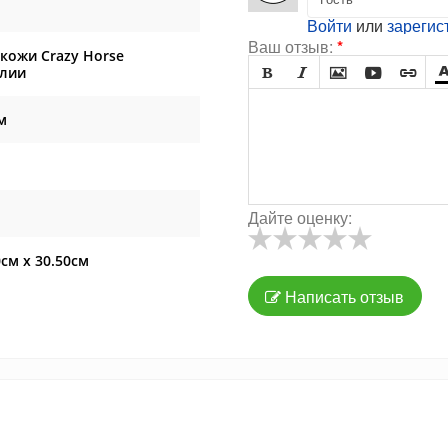
Войти
или
зарегис
Ваш отзыв:
*
кожи Crazy Horse
илии





м
Дайте оценку:
0см x 30.50см
Написать отзыв