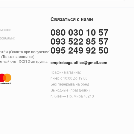
Связаться с нами
080 030 10 57
 можно
093 522 85 57
особами:
095 249 92 50
тёж (Оплата при получение)
 (Только самовывоз)
етный счет ФОП 2-ая группа
empirebags.office@gmail.com
График магазина:
пн-вс с 10:00 до 19:00
Без перерыва на обед
Выходные (праздники)
г. Киев — Пр. Мира 4, 213