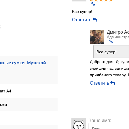
Все супер!
Ответить
;
Дмитро A
Администра
Все супер!
Доброго дня. Дякує
жные сумки
Мужской
знайшли час залишит
придбаного товару.
Ответить
ат А4
ожи
Ваше имя: