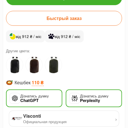
Быстрый заказ
від 912 ₴ / міс
від 912 ₴ / міс
Другие цвета:
Кешбек
110 ₴
Дізнатись думку
Дізнатись думку
ChatGPT
Perplexity
Visconti
›
Официальная продукция