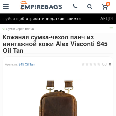
0
руйся щоб отримати додаткові знижки
АКЦІЯ до
Сумки через плечо
Кожаная сумка-чехол панч из
винтажной кожи Alex Visconti S45
Oil Tan
0
Артикул:
S45 Oil Tan