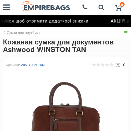
0
уйся щоб отримати додаткові знижки
АКЦІЯ до
Сумки для ноутбука
Кожаная сумка для документов
Ashwood WINSTON TAN
0
Артикул:
WINSTON TAN