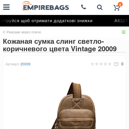
0
труйся щоб отримати додаткові знижки
АКЦІЯ 
Рюкзаки через плечо
Кожаная сумка слинг светло-
коричневого цвета Vintage 20009
0
Артикул:
20009