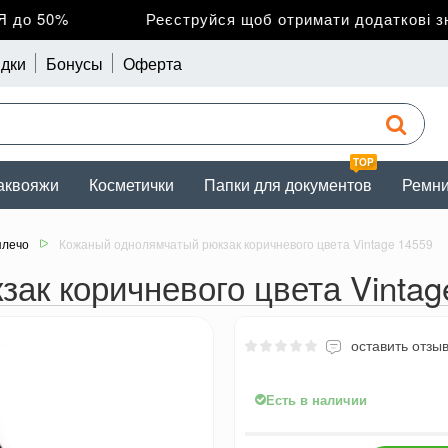
до 50%
Реєструйся щоб отримати додаткові зни
дки
Бонусы
Оферта
TOP
аквояжи
Косметички
Папки для документов
Ремн
плечо
Кожаный однолямчатый рюкзак коричневого цвета Vintage 14559
ак коричневого цвета Vintag
оставить отзы
Есть в наличии