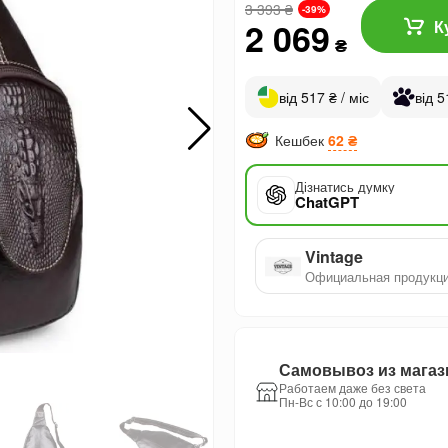
3 393
₴
-39%
2 069
К
₴
від 517 ₴ / міс
від 5
Кешбек
62 ₴
Дізнатись думку
ChatGPT
Vintage
Официальная продукц
Самовывоз из магаз
Работаем даже без света
Пн-Вс с 10:00 до 19:00