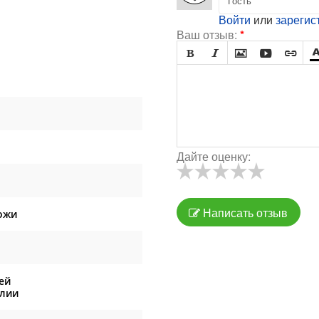
Войти
или
зарегис
Ваш отзыв:
*





Дайте оценку:
Написать отзыв
ожи
ей
илии