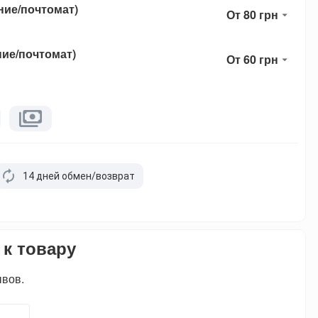
ние/почтомат)
От 80 грн
ние/почтомат)
От 60 грн
14 дней обмен/возврат
 к товару
ывов.