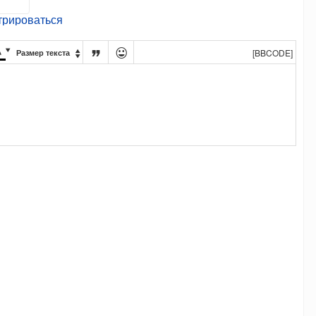
трироваться




[BBCODE]
Размер текста
