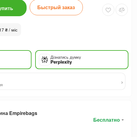
Быстрый заказ
упить
17 ₴ / міс
Дізнатись думку
Perplexity
›
ия
ина Empirebags
Бесплатно