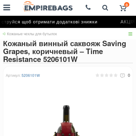
0
труйся щоб отримати додаткові знижки
АКЦІЯ 
Кожаные чехлы для бутылок
Кожаный винный саквояж Saving
Grapes, коричневый – Time
Resistance 5206101W
0
Артикул:
5206101W