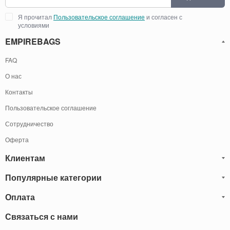
Я прочитал
Пользовательское соглашение
и согласен с
условиями
EMPIREBAGS
FAQ
О нас
Контакты
Пользовательское соглашение
Сотрудничество
Оферта
Клиентам
Популярные категории
Блог
Обмен и Возврат
Оплата
Мужские кожаные сумки
Оплата и доставка
Саквояжи
Оплату товаров можно
Связаться с нами
осуществить
Гарантия
следующими способами:
Рюкзаки мужские кожаные