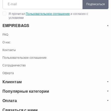
Подписаться
Я прочитал
Пользовательское соглашение
и согласен с
условиями
EMPIREBAGS
FAQ
О нас
Контакты
Пользовательское соглашение
Сотрудничество
Оферта
Клиентам
Популярные категории
Блог
Обмен и Возврат
Оплата
Мужские кожаные сумки
Оплата и доставка
Саквояжи
Оплату товаров можно
Связаться с нами
осуществить