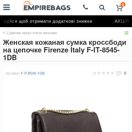
0
руйся щоб отримати додаткові знижки
АКЦІЯ д
Сумочки через плечо женские
Женская кожаная сумка кроссбоди
на цепочке Firenze Italy F-IT-8545-
1DB
0
Артикул:
F-IT-8545-1DB