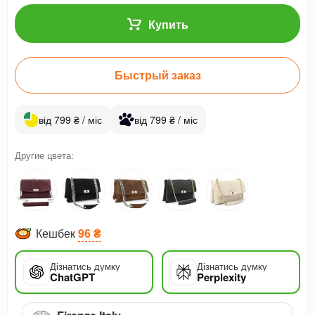
Купить
Быстрый заказ
від 799 ₴ / міс
від 799 ₴ / міс
Другие цвета:
Кешбек
96 ₴
Дізнатись думку
Дізнатись думку
ChatGPT
Perplexity