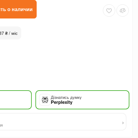
ть о наличии
37 ₴ / міс
Дізнатись думку
Perplexity
›
ия