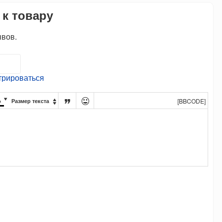
 к товару
ывов.
трироваться




[BBCODE]
Размер текста
