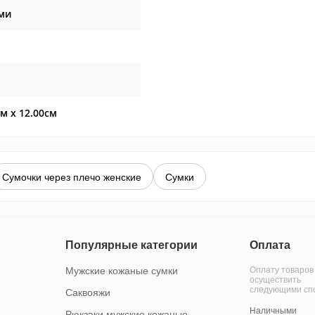
ми
см x 12.00см
Сумочки через плечо женские
Сумки
Популярные категории
Оплата
Мужские кожаные сумки
Оплату товаров
осуществить
следующими сп
Саквояжи
Наличными
Рюкзаки мужские кожаные