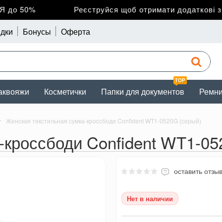
до 50%
Реєструйся щоб отримати додаткові зни
дки
Бонусы
Оферта
TOP
аквояжи
Косметички
Папки для документов
Ремн
Женская текстильная сумка-кроссбоди Confident WT1-0520G (серый)
-кроссбоди Confident WT1-05
оставить отзы
Нет в наличии