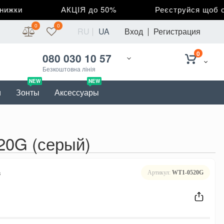
жки
АКЦІЯ до 50%
Реєструйся щоб отр
0
0
RU
UA
Вход
Регистрация
0
080 030 10 57
Безкоштовна лінія
NEW
NEW
и
Зонты
Аксессуары
20G (серый)
в
Артикул:
WT1-0520G