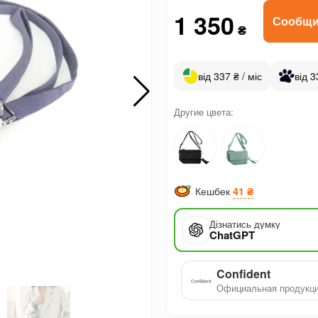
1 350
Сообщи
₴
від 337 ₴ / міс
від 3
Другие цвета:
Кешбек
41 ₴
Дізнатись думку
ChatGPT
Confident
Официальная продукц