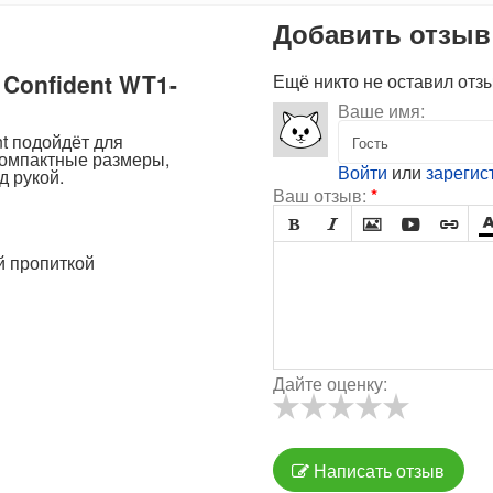
Добавить отзыв
Confident WT1-
Ещё никто не оставил отз
Ваше имя:
nt подойдёт для
 компактные размеры,
Войти
или
зарегис
д рукой.
Ваш отзыв:
*





й пропиткой
Дайте оценку:
Написать отзыв