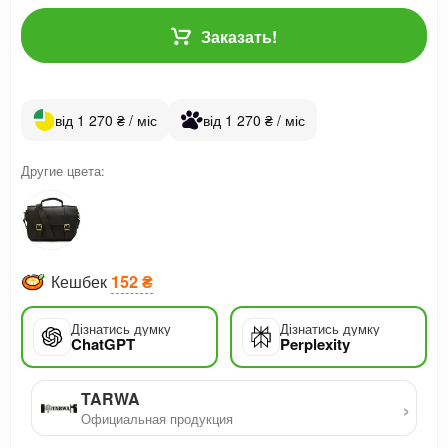
Заказать!
від 1 270 ₴ / міс
від 1 270 ₴ / міс
Другие цвета:
Кешбек
152 ₴
Дізнатись думку
Дізнатись думку
ChatGPT
Perplexity
TARWA
›
Официальная продукция