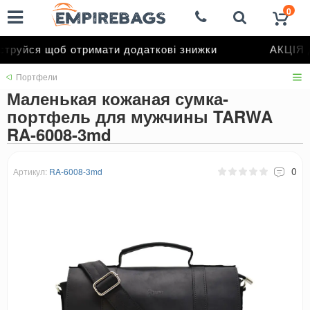
0
труйся щоб отримати додаткові знижки
АКЦІЯ д
Портфели
Маленькая кожаная сумка-
портфель для мужчины TARWA
RA-6008-3md
0
Артикул:
RA-6008-3md