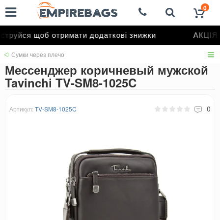
0
труйся щоб отримати додаткові знижки
АКЦІЯ д
Сумки через плечо
Мессенджер коричневый мужской
Tavinchi TV-SM8-1025C
0
Артикул:
TV-SM8-1025C