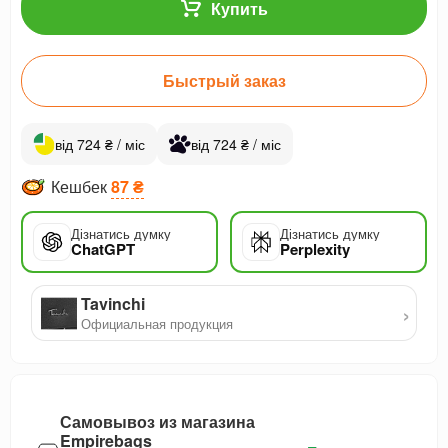
Купить
Быстрый заказ
від 724 ₴ / міс
від 724 ₴ / міс
Кешбек
87 ₴
Дізнатись думку
Дізнатись думку
ChatGPT
Perplexity
Tavinchi
›
Официальная продукция
Самовывоз из магазина
Empirebags