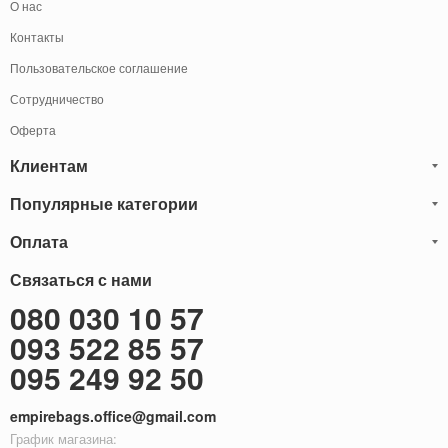
О нас
Контакты
Пользовательское соглашение
Сотрудничество
Оферта
Клиентам
Популярные категории
Блог
Обмен и Возврат
Оплата
Мужские кожаные сумки
Оплата и доставка
Саквояжи
Оплату товаров можно
Связаться с нами
осуществить
Гарантия
следующими способами:
Рюкзаки мужские кожаные
080 030 10 57
Наличными
Карта сайта
Мужские кожаные кошельки
093 522 85 57
Наложенный платёж (Оплата при получение)
Через терминал (Только самовывоз)
Бонусы
Мужские клатчи
095 249 92 50
Оплата на расчетный счет ФОП 2-ая группа (без НДС)
Доставка за границу
Женские сумки
empirebags.office@gmail.com
Женские кожаные сумки
График магазина: