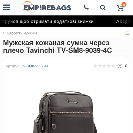
0
труйся щоб отримати додаткові знижки
АКЦІЯ д
Барсетки мужские
Мужская кожаная сумка через
плечо Tavinchi TV-SM8-9039-4C
0
Артикул:
TV-SM8-9039-4C