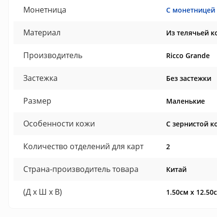
Монетница
С монетницей
Материал
Из телячьей к
Производитель
Ricco Grande
Застежка
Без застежки
Размер
Маленькие
Особенности кожи
С зернистой к
Количество отделений для карт
2
Страна-производитель товара
Китай
(Д x Ш x В)
1.50см x 12.50