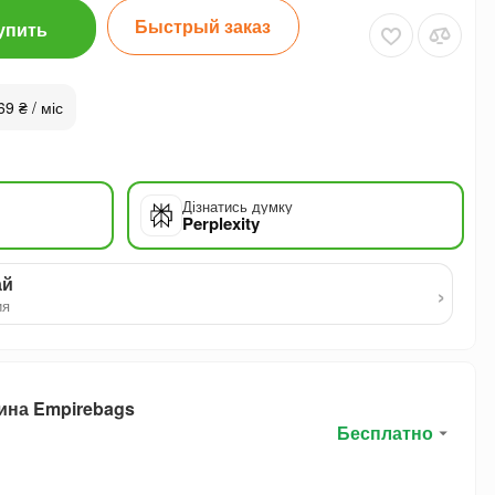
Быстрый заказ
упить
69 ₴ / міс
Дізнатись думку
Perplexity
ай
›
ия
ина Empirebags
Бесплатно