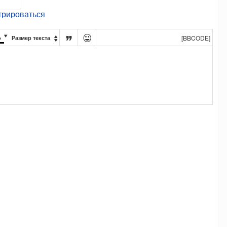
трироваться




[BBCODE]
Размер текста
