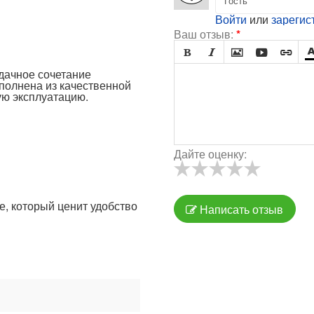
Войти
или
зарегис
Ваш отзыв:
*





удачное сочетание
полнена из качественной
ую эксплуатацию.
Дайте оценку:
е, который ценит удобство
Написать отзыв