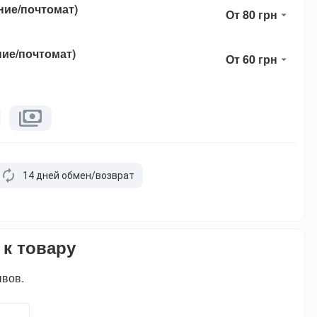
ние/почтомат)
От 80 грн
ние/почтомат)
От 60 грн
14 дней обмен/возврат
 к товару
ывов.