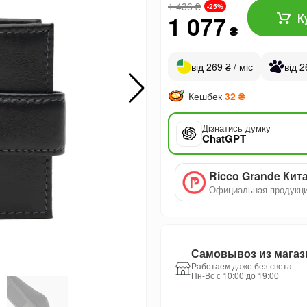
1 436
₴
-25%
1 077
К
₴
від 269 ₴ / міс
від 2
Кешбек
32 ₴
Дізнатись думку
ChatGPT
Ricco Grande Кит
Официальная продукц
Самовывоз из магаз
Работаем даже без света
Пн-Вс с 10:00 до 19:00