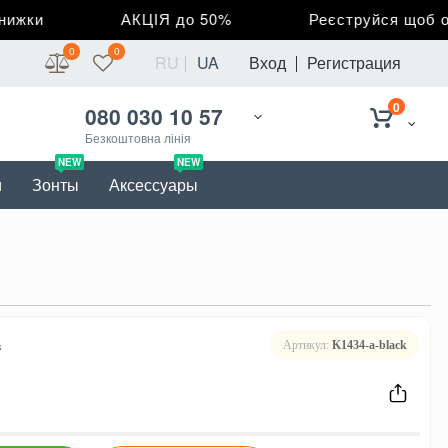
жки
АКЦІЯ до 50%
Реєструйся щоб отр
0
0
RU
UA
Вход
Регистрация
0
080 030 10 57
Безкоштовна лінія
NEW
NEW
и
Зонты
Аксессуары
в
Артикул:
K1434-a-black