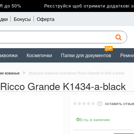
до 50%
Реєструйся щоб отримати додаткові зни
дки
Бонусы
Оферта
TOP
аквояжи
Косметички
Папки для документов
Ремн
ие кожаные
Мужское кожаное портмоне Ricco Grande K1434-a-black
Ricco Grande K1434-a-black
оставить отзы
Есть в наличии