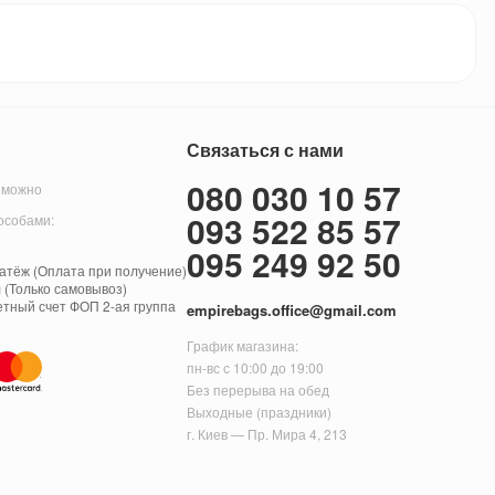
Связаться с нами
080 030 10 57
 можно
093 522 85 57
особами:
095 249 92 50
тёж (Оплата при получение)
 (Только самовывоз)
етный счет ФОП 2-ая группа
empirebags.office@gmail.com
График магазина:
пн-вс с 10:00 до 19:00
Без перерыва на обед
Выходные (праздники)
г. Киев — Пр. Мира 4, 213