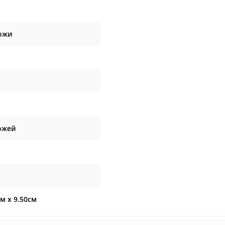
ожи
ожей
см x 9.50см