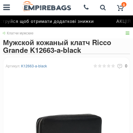
0
труйся щоб отримати додаткові знижки
АКЦІЯ д
Клатчи мужские
Мужской кожаный клатч Ricco
Grande K12663-a-black
0
Артикул:
K12663-a-black