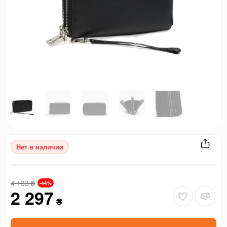
Нет в наличии
4 133
₴
-44%
2 297
₴