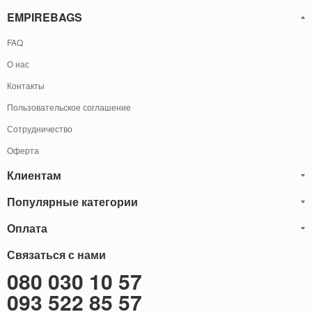
EMPIREBAGS
FAQ
О нас
Контакты
Пользовательское соглашение
Сотрудничество
Оферта
Клиентам
Популярные категории
Блог
Обмен и Возврат
Оплата
Мужские кожаные сумки
Оплата и доставка
Саквояжи
Оплату товаров можно
Связаться с нами
осуществить
Гарантия
следующими способами:
Рюкзаки мужские кожаные
080 030 10 57
Наличными
Карта сайта
Мужские кожаные кошельки
093 522 85 57
Наложенный платёж (Оплата при получение)
Через терминал (Только самовывоз)
Бонусы