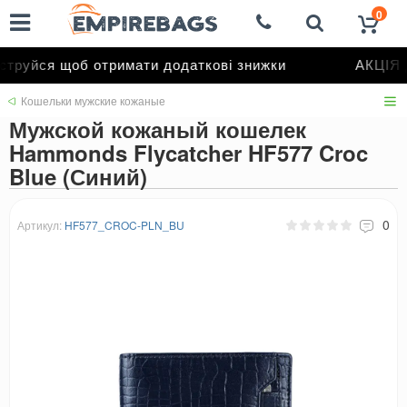
0
труйся щоб отримати додаткові знижки
АКЦІЯ д
Кошельки мужские кожаные
Мужской кожаный кошелек
Hammonds Flycatcher HF577 Croc
Blue (Синий)
0
Артикул:
HF577_CROC-PLN_BU