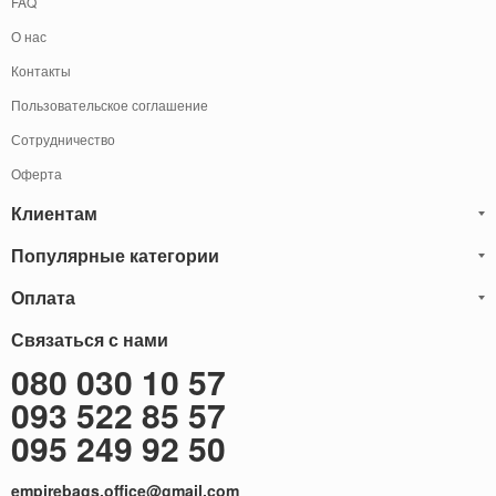
FAQ
О нас
Контакты
Пользовательское соглашение
Сотрудничество
Оферта
Клиентам
Популярные категории
Блог
Обмен и Возврат
Оплата
Мужские кожаные сумки
Оплата и доставка
Саквояжи
Оплату товаров можно
Связаться с нами
осуществить
Гарантия
следующими способами:
Рюкзаки мужские кожаные
080 030 10 57
Наличными
Карта сайта
Мужские кожаные кошельки
093 522 85 57
Наложенный платёж (Оплата при получение)
Через терминал (Только самовывоз)
Бонусы
Мужские клатчи
095 249 92 50
Оплата на расчетный счет ФОП 2-ая группа (без НДС)
Доставка за границу
Женские сумки
empirebags.office@gmail.com