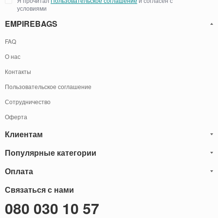
Я прочитал
Пользовательское соглашение
и согласен с
условиями
EMPIREBAGS
FAQ
О нас
Контакты
Пользовательское соглашение
Сотрудничество
Оферта
Клиентам
Популярные категории
Блог
Обмен и Возврат
Оплата
Мужские кожаные сумки
Оплата и доставка
Саквояжи
Оплату товаров можно
Связаться с нами
осуществить
Гарантия
следующими способами:
Рюкзаки мужские кожаные
080 030 10 57
Наличными
Карта сайта
Мужские кожаные кошельки