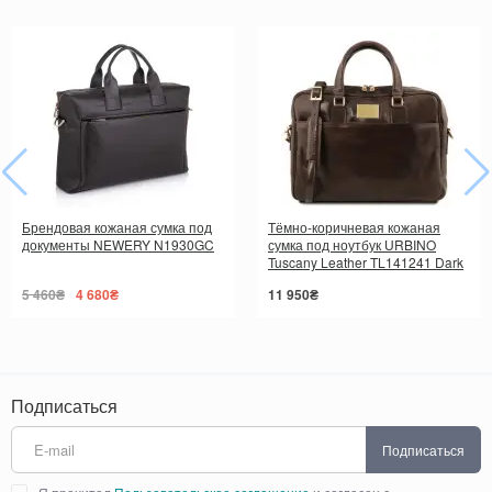
Брендовая кожаная сумка под
Тёмно-коричневая кожаная
документы NEWERY N1930GC
сумка под ноутбук URBINO
Tuscany Leather TL141241 Dark
Brown
5 460₴
4 680₴
11 950₴
Подписаться
Подписаться