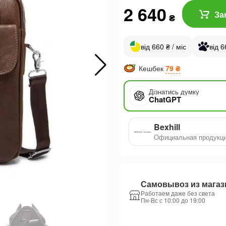
2 640
За
₴
від 660 ₴ / міс
від 6
Кешбек
79 ₴
Дізнатись думку
ChatGPT
Bexhill
Официальная продукц
Самовывоз из магаз
Работаем даже без света
Пн-Вс с 10:00 до 19:00