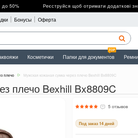
 50%
Реєструйся щоб отримати додаткові знижк
дки
Бонусы
Оферта
TOP
аквояжи
Косметички
Папки для документов
Ремн
ез плечо
Мужская кожаная сумка через плечо Bexhill Bx8809C
з плечо Bexhill Bx8809C
5 отзывов
Под заказ 14 дней