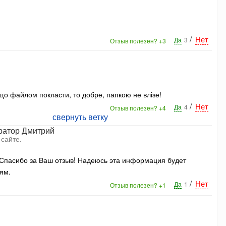
/
Нет
Да
3
Отзыв полезен?
+3
о файлом покласти, то добре, папкою не влізе!
/
Нет
Да
4
Отзыв полезен?
+4
свернуть ветку
ратор Дмитрий
 сайте.
 Спасибо за Ваш отзыв! Надеюсь эта информация будет
ям.
/
Нет
Да
1
Отзыв полезен?
+1