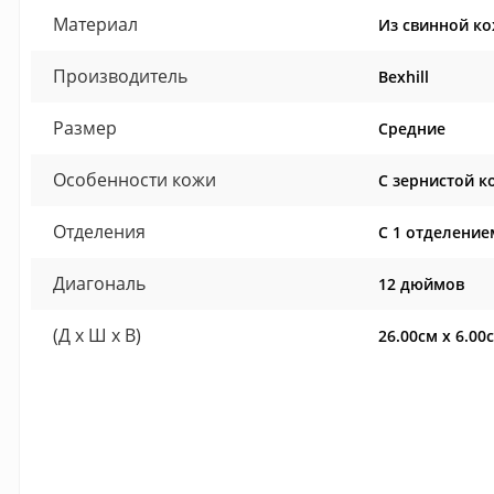
Материал
Из свинной к
Производитель
Bexhill
Размер
Средние
Особенности кожи
С зернистой к
Отделения
С 1 отделение
Диагональ
12 дюймов
(Д x Ш x В)
26.00см x 6.00