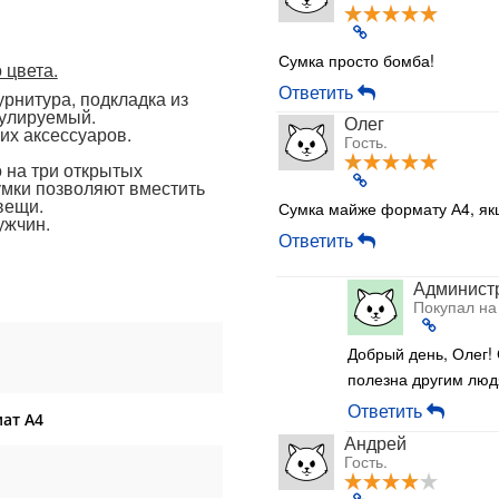
Сумка просто бомба!
 цвета.
Ответить
рнитура, подкладка из
гулируемый.
Олег
их аксессуаров.
Гость.
 на три открытых
умки позволяют вместить
вещи.
Сумка майже формату А4, якщ
ужчин.
Ответить
Админист
Покупал на
Добрый день, Олег!
полезна другим люд
Ответить
ат А4
Андрей
Гость.