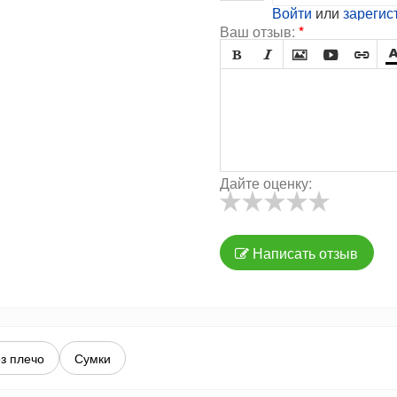
Войти
или
зарегис
Ваш отзыв:
*





Дайте оценку:
Написать отзыв
з плечо
Сумки