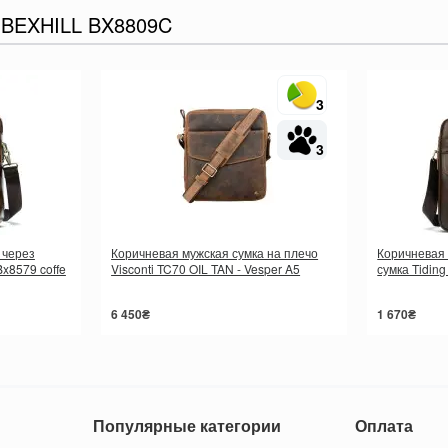
EXHILL BX8809C
3
3
 через
Коричневая мужская сумка на плечо
Коричневая
Bx8579 coffe
Visconti TC70 OIL TAN - Vesper A5
сумка Tidin
6 450₴
1 670₴
Популярные категории
Оплата