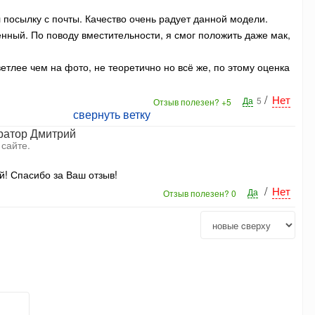
 посылку с почты. Качество очень радует данной модели.
нный. По поводу вместительности, я смог положить даже мак,
ветлее чем на фото, не теоретично но всё же, по этому оценка
/
Нет
Да
5
Отзыв полезен?
+5
свернуть ветку
ратор Дмитрий
 сайте.
й! Спасибо за Ваш отзыв!
/
Нет
Да
Отзыв полезен?
0