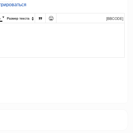
трироваться




[BBCODE]
Размер текста
