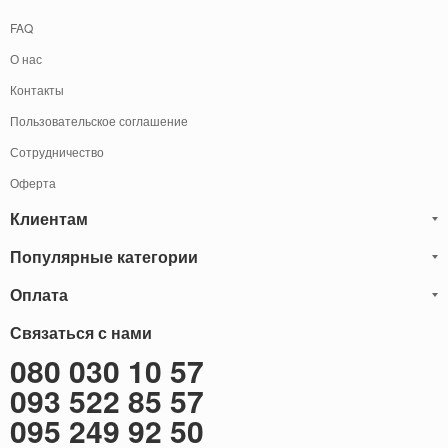
FAQ
О нас
Контакты
Пользовательское соглашение
Сотрудничество
Оферта
Клиентам
Популярные категории
Блог
Обмен и Возврат
Оплата
Мужские кожаные сумки
Оплата и доставка
Саквояжи
Оплату товаров можно
Связаться с нами
осуществить
Гарантия
следующими способами:
Рюкзаки мужские кожаные
080 030 10 57
Наличными
Карта сайта
Мужские кожаные кошельки
093 522 85 57
Наложенный платёж (Оплата при получение)
Через терминал (Только самовывоз)
Бонусы
Мужские клатчи
095 249 92 50
Оплата на расчетный счет ФОП 2-ая группа (без НДС)
Доставка за границу
Женские сумки