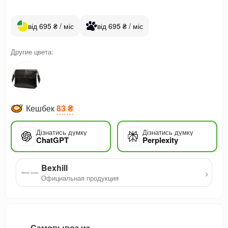
від 695 ₴ / міс
від 695 ₴ / міс
Другие цвета:
Кешбек
83 ₴
Дізнатись думку
Дізнатись думку
ChatGPT
Perplexity
Bexhill
›
Официальная продукция
Самовывоз из