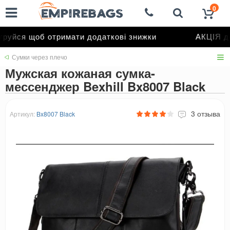
0
уйся щоб отримати додаткові знижки
АКЦІЯ до
Сумки через плечо
Мужская кожаная сумка-
мессенджер Bexhill Bx8007 Black
3 отзыва
Артикул:
Bx8007 Black