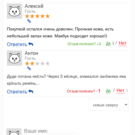
Алексей
Гость.
Покупкой остался очень доволен. Прочная кожа, есть
небольшой запах кожи. Макбук подходит хорошо!)
/
Нет
Да
3
Ответить
Отзыв полезен?
+3
Антон
Гость.
Дуде погана якiсть!! Через 3 мiсяця, зламался залiзняка яка
крiпыть ремiнь...
-1
/
Нет
Да
1
Ответить
Отзыв полезен?
Ваше имя: