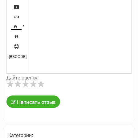






[BBCODE]
Дайте оценку:
Написать отзыв
Категории: