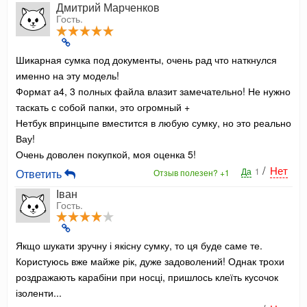
Дмитрий Марченков
Гость.
Шикарная сумка под документы, очень рад что наткнулся
именно на эту модель!
Формат а4, 3 полных файла влазит замечательно! Не нужно
таскать с собой папки, это огромный +
Нетбук впринцыпе вместится в любую сумку, но это реально
Вау!
Очень доволен покупкой, моя оценка 5!
/
Нет
Да
1
Ответить
Отзыв полезен?
+1
Іван
Гость.
Якщо шукати зручну і якісну сумку, то ця буде саме те.
Користуюсь вже майже рік, дуже задоволений! Однак трохи
роздражають карабіни при носці, пришлось клеїть кусочок
ізоленти...