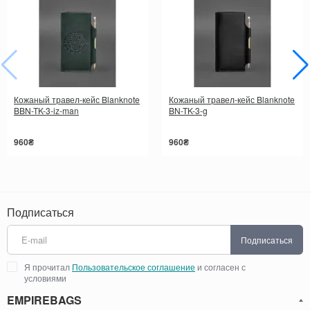
Кожаный травел-кейс Blanknote
Кожаный травел-кейс Blanknote
BBN-TK-3-iz-man
BN-TK-3-g
960₴
960₴
Подписаться
Подписаться
Я прочитал
Пользовательское соглашение
и согласен с
условиями
EMPIREBAGS