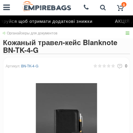
0
руйся щоб отримати додаткові знижки
АКЦІЯ д
Органайзеры для документов
Кожаный травел-кейс Blanknote
BN-TK-4-G
0
Артикул:
BN-TK-4-G