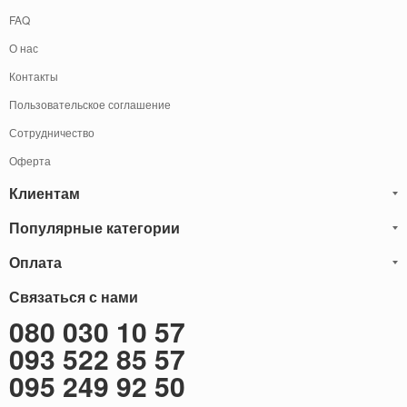
FAQ
О нас
Контакты
Пользовательское соглашение
Сотрудничество
Оферта
Клиентам
Популярные категории
Блог
Обмен и Возврат
Оплата
Мужские кожаные сумки
Оплата и доставка
Саквояжи
Оплату товаров можно
Связаться с нами
осуществить
Гарантия
следующими способами:
Рюкзаки мужские кожаные
080 030 10 57
Наличными
Карта сайта
Мужские кожаные кошельки
093 522 85 57
Наложенный платёж (Оплата при получение)
Через терминал (Только самовывоз)
Бонусы
Мужские клатчи
095 249 92 50
Оплата на расчетный счет ФОП 2-ая группа (без НДС)
Доставка за границу
Женские сумки