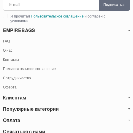
Подписаться
Я прочитал
Пользовательское соглашение
и согласен с
условиями
EMPIREBAGS
FAQ
О нас
Контакты
Пользовательское соглашение
Сотрудничество
Оферта
Клиентам
Популярные категории
Блог
Обмен и Возврат
Оплата
Мужские кожаные сумки
Оплата и доставка
Саквояжи
Оплату товаров можно
Связаться с нами
осуществить