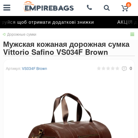
0
уйся щоб отримати додаткові знижки
АКЦІЯ до
Дорожные сумки
Мужская кожаная дорожная сумка
Vittorio Safino VS034F Brown
0
Артикул:
VS034F Brown