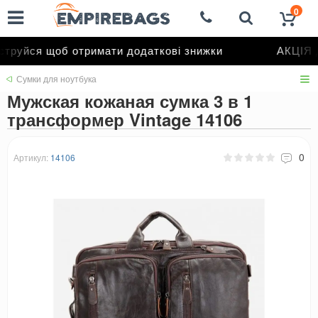
0
руйся щоб отримати додаткові знижки
АКЦІЯ д
Сумки для ноутбука
Мужская кожаная сумка 3 в 1
трансформер Vintage 14106
0
Артикул:
14106