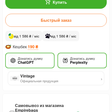
Купить
Быстрый заказ
від 1 586 ₴ / міс
від 1 586 ₴ / міс
Кешбек
190 ₴
Дізнатись думку
Дізнатись думку
ChatGPT
Perplexity
Vintage
›
Официальная продукция
Самовывоз из магазина
Empirebags