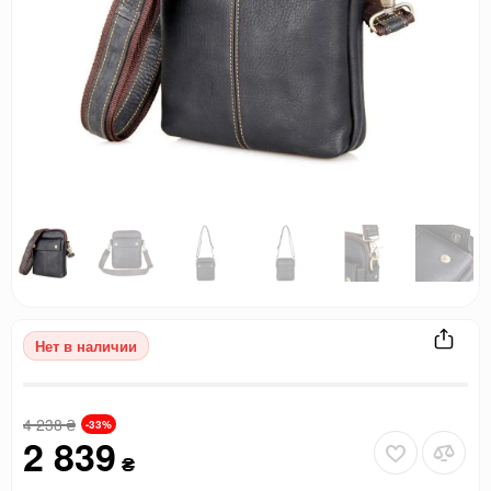
Нет в наличии
4 238
₴
-33%
2 839
₴