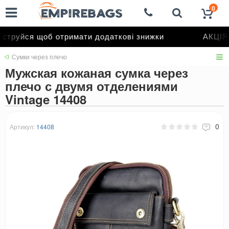
0
труйся щоб отримати додаткові знижки
АКЦІЯ 
Сумки через плечо
Мужская кожаная сумка через
плечо с двумя отделениями
Vintage 14408
0
Артикул:
14408