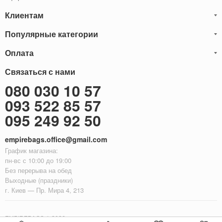
Клиентам
Популярные категории
Блог
Обмен и Возврат
Оплата
Мужские кожаные сумки
Оплата и доставка
Саквояжи
Оплату товаров можно
Связаться с нами
осуществить
Гарантия
следующими способами:
Рюкзаки мужские кожаные
080 030 10 57
Наличными
Карта сайта
Мужские кожаные кошельки
093 522 85 57
Наложенный платёж (Оплата при получение)
Через терминал (Только самовывоз)
Бонусы
Мужские клатчи
095 249 92 50
Оплата на расчетный счет ФОП 2-ая группа (без НДС)
Доставка за границу
Женские сумки
empirebags.office@gmail.com
Женские кожаные сумки
График магазина:
Женские кожаные кошельки
пн-вс с 10:00 до 19:00
Без перерыва на обед
Женские кожаные рюкзаки
Выходные (праздники)
г. Киев — Пр. Мира 4, 213
EMPIREBAGS © 2026