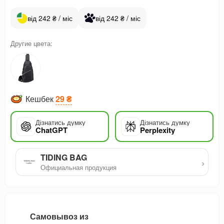
від 242 ₴ / міс
від 242 ₴ / міс
Другие цвета:
Кешбек
29 ₴
Дізнатись думку
Дізнатись думку
ChatGPT
Perplexity
TIDING BAG
›
Официальная продукция
Самовывоз из