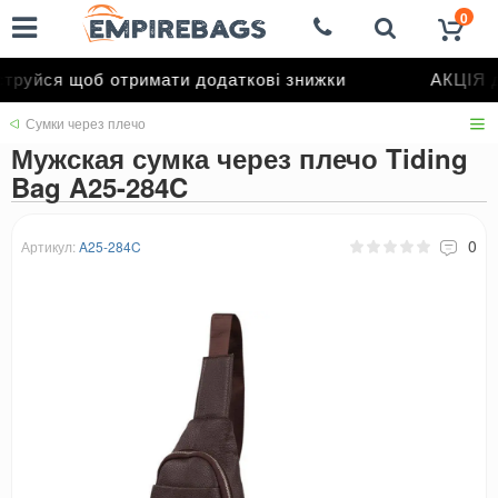
0
руйся щоб отримати додаткові знижки
АКЦІЯ д
Сумки через плечо
Мужская сумка через плечо Tiding
Bag A25-284C
0
Артикул:
A25-284C