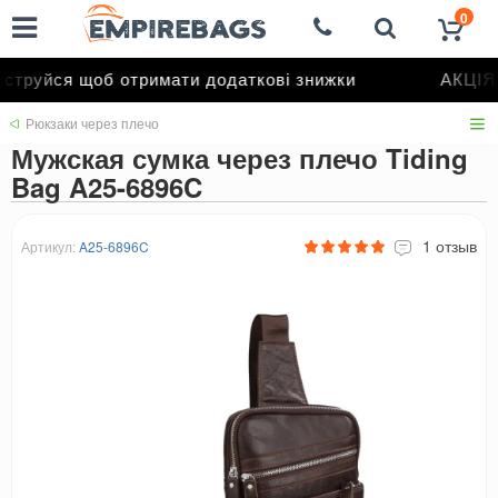
0
труйся щоб отримати додаткові знижки
АКЦІЯ 
Рюкзаки через плечо
Мужская сумка через плечо Tiding
Bag A25-6896C
1 отзыв
Артикул:
A25-6896C