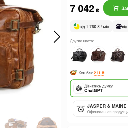
7 042
За
₴
від 1 760 ₴ / міс
від
Другие цвета:
Кешбек
211 ₴
Дізнатись думку
ChatGPT
JASPER & MAINE
Официальная продукц