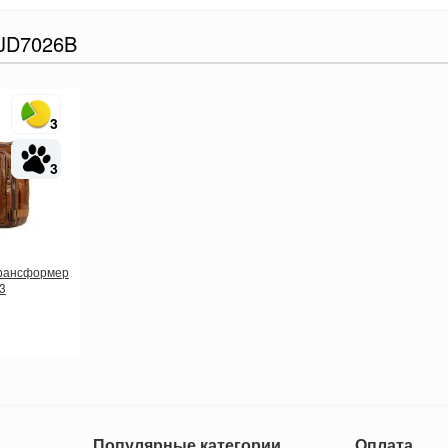
JD7026B
3
3
трансформер
3
Популярные категории
Оплата