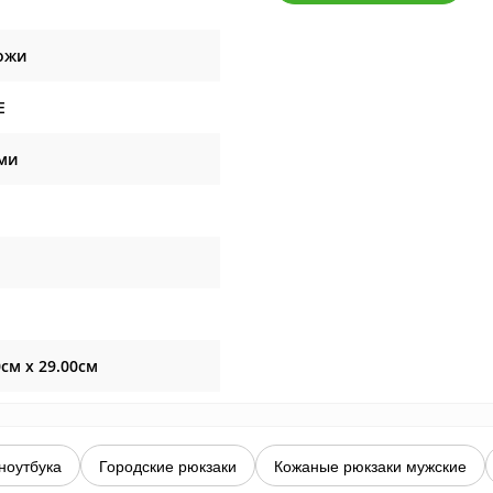
ожи
E
ми
0см x 29.00см
ноутбука
Городские рюкзаки
Кожаные рюкзаки мужские