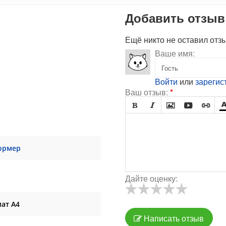
Добавить отзыв
Ещё никто не оставил отз
Ваше имя:
Войти
или
зарегис
Ваш отзыв:
*





ормер
Дайте оценку:
ат А4
Написать отзыв