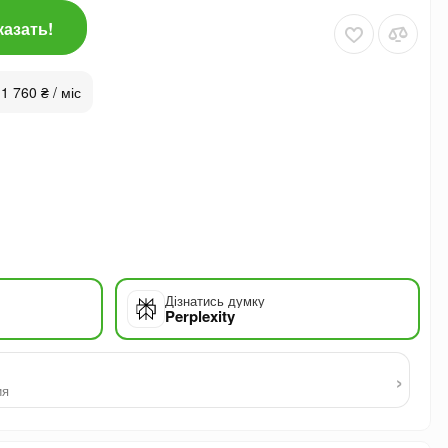
казать!
 1 760 ₴ / міс
Дізнатись думку
Perplexity
›
ия