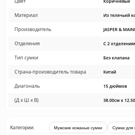
Цвет
Коричневые
Материал
Из телячьей к
Производитель
JASPER & MAIN
Отделения
С 2 отделения
Тип сумки
Без клапана
Страна-производитель товара
Китай
Диагональ
15 дюймов
(Д x Ш x В)
38.00см x 12.5
Категории:
Мужские кожаные сумки
Сумки для 