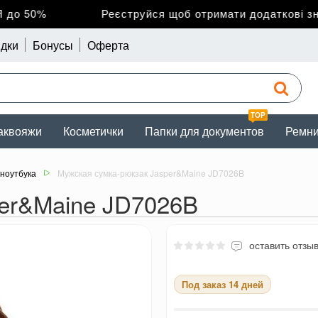
о 50%
Реєструйся щоб отримати додаткові зниж
дки
Бонусы
Оферта
TOP
аквояжи
Косметички
Папки для документов
Ремн
 ноутбука
Мужская сумка-рюкзак Jasper&Maine JD7026B
per&Maine JD7026B
оставить отзы
Под заказ 14 дней