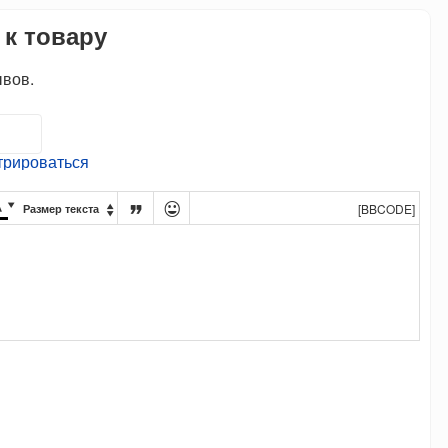
 к товару
ывов.
трироваться




[BBCODE]
Размер текста
