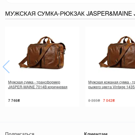
МУЖСКАЯ СУМКА-РЮКЗАК JASPER&MAINE 
Мужская сумка - трансформер
Мужская кожаная сумка - 
JASPER-MAINE 7014B коричневая
рыжего цвета Vintage 1435
7 746₴
8 285₴
7 042₴
Подписаться
Клиентам