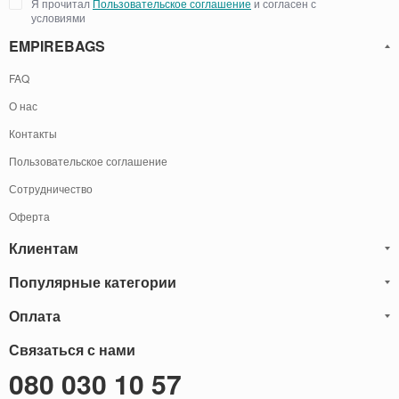
Я прочитал
Пользовательское соглашение
и согласен с
условиями
EMPIREBAGS
FAQ
О нас
Контакты
Пользовательское соглашение
Сотрудничество
Оферта
Клиентам
Популярные категории
Блог
Обмен и Возврат
Оплата
Мужские кожаные сумки
Оплата и доставка
Саквояжи
Оплату товаров можно
Связаться с нами
осуществить
Гарантия
следующими способами:
Рюкзаки мужские кожаные
080 030 10 57
Наличными
Карта сайта
Мужские кожаные кошельки