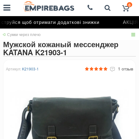
0
труйся щоб отримати додаткові знижки
АКЦІЯ 
Сумки через плечо
Мужской кожаный мессенджер
KATANA K21903-1
1 отзыв
Артикул:
K21903-1