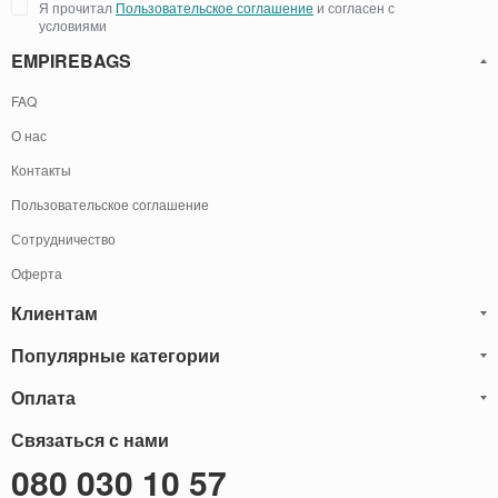
Я прочитал
Пользовательское соглашение
и согласен с
условиями
EMPIREBAGS
FAQ
О нас
Контакты
Пользовательское соглашение
Сотрудничество
Оферта
Клиентам
Популярные категории
Блог
Обмен и Возврат
Оплата
Мужские кожаные сумки
Оплата и доставка
Саквояжи
Оплату товаров можно
Связаться с нами
осуществить
Гарантия
следующими способами:
Рюкзаки мужские кожаные
080 030 10 57
Наличными
Карта сайта