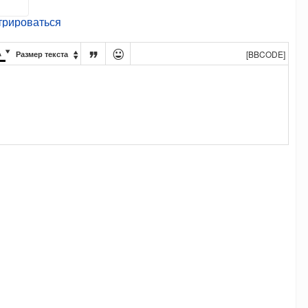
трироваться




[BBCODE]
Размер текста
