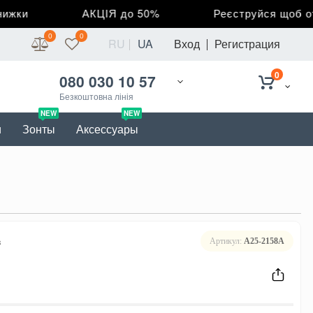
жки
АКЦІЯ до 50%
Реєструйся щоб отр
0
0
RU
UA
Вход
Регистрация
0
080 030 10 57
Безкоштовна лінія
NEW
NEW
и
Зонты
Аксессуары
в
Артикул:
A25-2158A