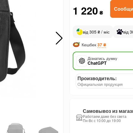
1 220
Сообщи
₴
від 305 ₴ / міс
від 3
Кешбек
37 ₴
Дізнатись думку
ChatGPT
Производитель:
Официальная продукция
Самовывоз из магаз
Работаем даже без света
Пн-Вс с 10:00 до 19:00