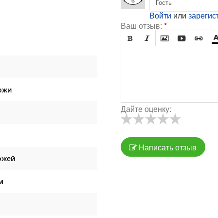
Войти
или
зарегис
Ваш отзыв:
*





ожи
Дайте оценку:
Написать отзыв
ожей
м