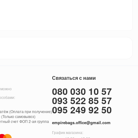
Связаться с нами
080 030 10 57
 можно
093 522 85 57
особами:
095 249 92 50
тёж (Оплата при получение)
 (Только самовывоз)
етный счет ФОП 2-ая группа
empirebags.office@gmail.com
График магазина: