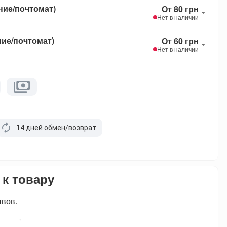
ние/почтомат)
От 80 грн
Нет в наличии
ние/почтомат)
От 60 грн
Нет в наличии
14 дней обмен/возврат
 к товару
ывов.