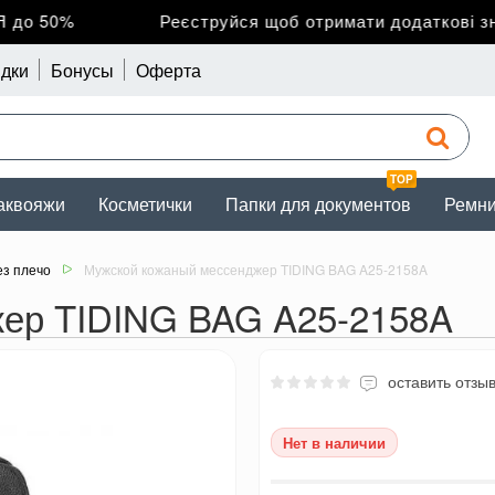
до 50%
Реєструйся щоб отримати додаткові зни
дки
Бонусы
Оферта
TOP
аквояжи
Косметички
Папки для документов
Ремн
ез плечо
Мужской кожаный мессенджер TIDING BAG A25-2158A
ер TIDING BAG A25-2158A
оставить отзы
Нет в наличии