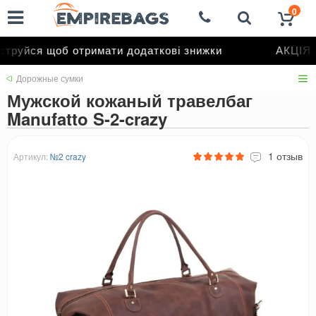
0
руйся щоб отримати додаткові знижки
АКЦІЯ д
Дорожные сумки
Мужской кожаный травелбаг
Manufatto S-2-crazy
1 отзыв
Артикул:
№2 crazy