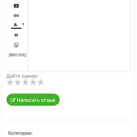






[BBCODE]
Дайте оценку:
Написать отзыв
Категории: