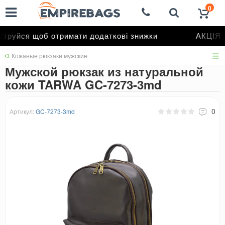
0
руйся щоб отримати додаткові знижки
АКЦІЯ д
Кожаные рюкзаки мужские
Мужской рюкзак из натуральной
кожи TARWA GC-7273-3md
0
Артикул:
GC-7273-3md