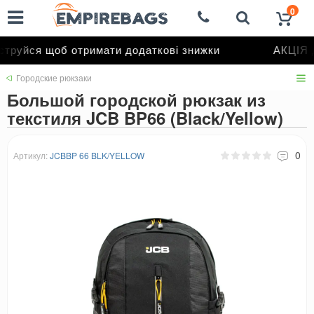
0
труйся щоб отримати додаткові знижки
АКЦІЯ д
Городские рюкзаки
Большой городской рюкзак из
текстиля JCB BP66 (Black/Yellow)
0
Артикул:
JCBBP 66 BLK/YELLOW