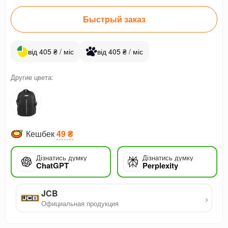
Быстрый заказ
від 405 ₴ / міс
від 405 ₴ / міс
Другие цвета:
Кешбек
49 ₴
Дізнатись думку
Дізнатись думку
ChatGPT
Perplexity
JCB
›
Официальная продукция