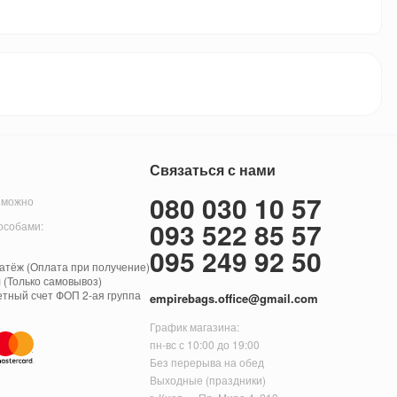
Связаться с нами
080 030 10 57
 можно
093 522 85 57
особами:
095 249 92 50
тёж (Оплата при получение)
 (Только самовывоз)
етный счет ФОП 2-ая группа
empirebags.office@gmail.com
График магазина:
пн-вс с 10:00 до 19:00
Без перерыва на обед
Выходные (праздники)