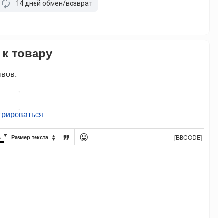
14 дней обмен/возврат
 к товару
ывов.
трироваться




[BBCODE]
Размер текста
