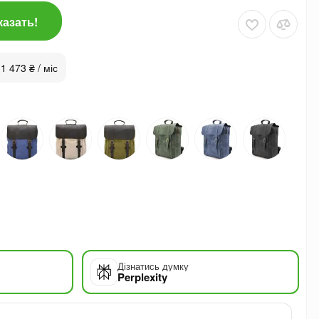
казать!
 1 473 ₴ / міс
Дізнатись думку
Perplexity