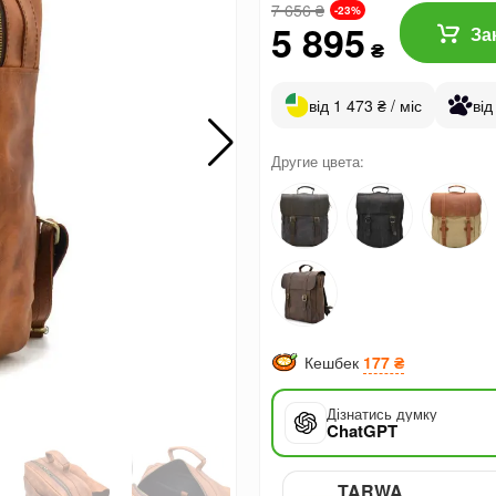
7 656
₴
-23%
5 895
За
₴
від 1 473 ₴ / міс
від
Другие цвета:
Кешбек
177 ₴
Дізнатись думку
ChatGPT
TARWA