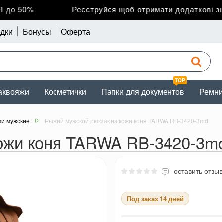
о 50%
Реєструйся щоб отримати додаткові зниж
дки
Бонусы
Оферта
TOP
аквояжи
Косметички
Папки для документов
Ремн
ки мужские
Рыжий мужской рюкзак из кожи коня TARWA RB-3420-3md
кожи коня TARWA RB-3420-3m
оставить отзы
Под заказ 14 дней