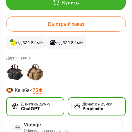
Купить
Быстрый заказ
від 622 ₴ / міс
від 622 ₴ / міс
Другие цвета:
Кешбек
75 ₴
Дізнатись думку
Дізнатись думку
ChatGPT
Perplexity
Vintage
›
Официальная продукция