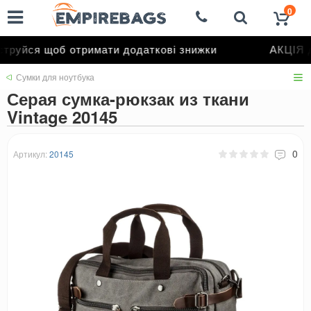
0
руйся щоб отримати додаткові знижки
АКЦІЯ до
Сумки для ноутбука
Серая сумка-рюкзак из ткани
Vintage 20145
0
Артикул:
20145