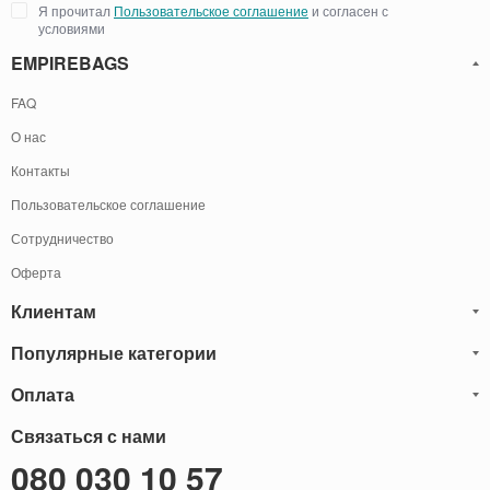
Я прочитал
Пользовательское соглашение
и согласен с
условиями
EMPIREBAGS
FAQ
О нас
Контакты
Пользовательское соглашение
Сотрудничество
Оферта
Клиентам
Популярные категории
Блог
Обмен и Возврат
Оплата
Мужские кожаные сумки
Оплата и доставка
Саквояжи
Оплату товаров можно
Связаться с нами
осуществить
Гарантия
следующими способами:
Рюкзаки мужские кожаные
080 030 10 57
Наличными
Карта сайта