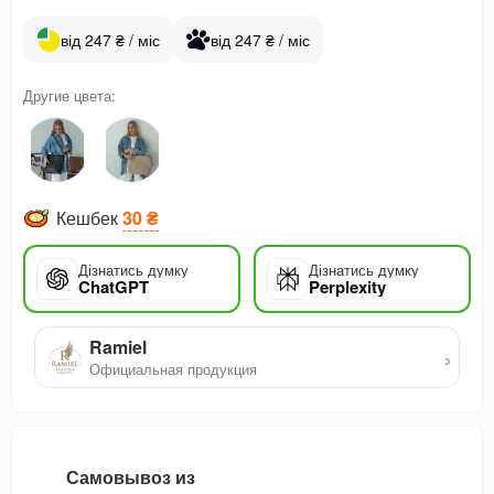
від 247 ₴ / міс
від 247 ₴ / міс
Другие цвета:
Кешбек
30 ₴
Дізнатись думку
Дізнатись думку
ChatGPT
Perplexity
Ramiel
›
Официальная продукция
Самовывоз из