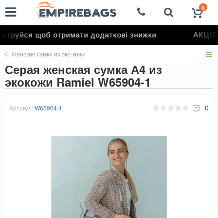
0
труйся щоб отримати додаткові знижки
АКЦІЯ 
Женские сумки из эко-кожи
Серая женская сумка А4 из
экокожи Ramiel W65904-1
0
Артикул:
W65904-1